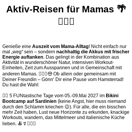
Aktiv-Reisen für Mamas 🌴
🏊🏽‍♀️
Genieße eine
Auszeit vom Mama-Alltag
! Nicht einfach nur
mal „weg“ sein – sondern
nachhaltig die Akkus mit frischer
Energie auftanken
. Das gelingt in der Kombination aus
Aktivität in wunderschöner Natur, intensiven Workout-
Einheiten, Zeit zum Ausspannen und in Gemeinschaft mit
anderen Mamas. 👩‍❤️‍👩😎 Ob allein oder gemeinsam mit
Deiner Freundin – Gönn‘ Dir eine Pause vom Hamsterrad!
Du hast die Wahl:
👉🏽 5 FUNtastische Tage vom 05.-09.Mai 2027 im
Bikini
Bootcamp auf Sardinien
(keine Angst, hier muss niemand
durch den Schlamm kriechen 😉). Für alle, die ein bisschen
mehr Zeit haben, Lust neue Horizonte zu erkunden, knackige
Workouts, wandern, das Mittelmeer und italienische Küche
lieben. 🍝👙🤸🏽‍♀️