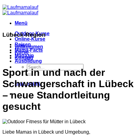
Menü
Outdoor-Kurse
Lübeck-Region
Online-Kurse
Reisen
Willkommen
Mama-Facts
Kurse
Magazin
Kontakt
Ausbildung
Sport in und nach der
Schwangerschaft in Lübeck
Login myLML
– neue Standortleitung
gesucht
Liebe Mamas in Lübeck und Umgebung,