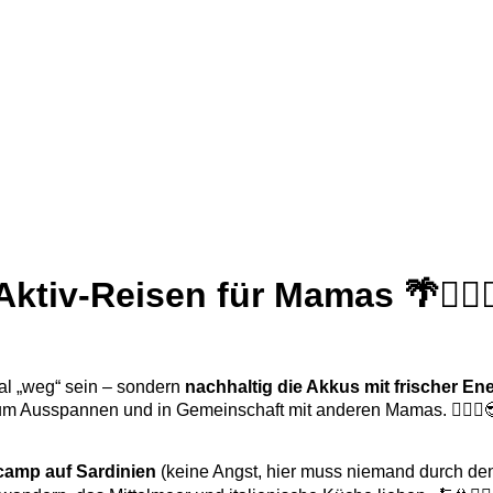
Aktiv-Reisen für Mamas 🌴🏊🏽‍♀
mal „weg“ sein – sondern
nachhaltig die Akkus mit frischer En
um Ausspannen und in Gemeinschaft mit anderen Mamas. 👩‍❤️‍👩
camp auf Sardinien
(keine Angst, hier muss niemand durch den