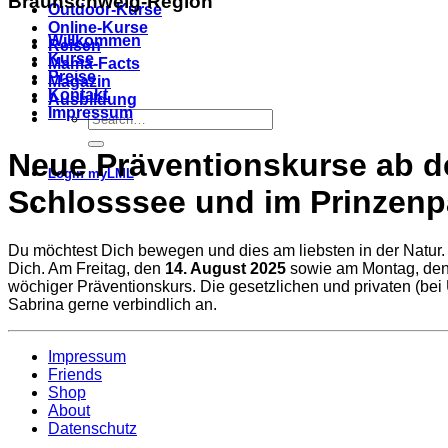
Braunschweig-Region
Outdoor-Kurse
Online-Kurse
Willkommen
Reisen
Kurse
Mama-Facts
Preise
Magazin
Kontakt
Ausbildung
Impressum
Neue Präventionskurse ab d
Login myLML
Schlosssee und im Prinzenp
Du möchtest Dich bewegen und dies am liebsten in der Natur.
Dich. Am Freitag, den
14. August 2025
sowie am Montag, de
wöchiger Präventionskurs. Die gesetzlichen und privaten (bei
Sabrina gerne verbindlich an.
Impressum
Friends
Shop
About
Datenschutz