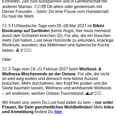
Einheiten, Zeit zum Ausspannen und in Gemeinschaft mit
anderen Mamas. 👩‍❤️‍👩😎 Ob allein oder gemeinsam mit
Deiner Freundin – Gönn‘ Dir eine Pause vom Hamsterrad!
Du hast die Wahl:
👉🏽 5 FUNtastische Tage vom 05.-09.Mai 2027 im
Bikini
Bootcamp auf Sardinien
(keine Angst, hier muss niemand
durch den Schlamm kriechen 😉). Für alle, die ein bisschen
mehr Zeit haben, Lust neue Horizonte zu erkunden, knackige
Workouts, wandern, das Mittelmeer und italienische Küche
lieben. 🍝👙🤸🏽‍♀️
Oder
👉🏽 3 Tage vom 19.-21.Februar 2027 beim
Workout- &
Wellness-Wochenende an der Ostsee
. Für alle, die nicht
so weit weg wollen und dennoch eine kleine Auszeit
brauchen. Mehr durchatmen, den Kopf frei pusten und die
Seele baumeln lassen, Wellness und wohltuende Workouts
– am endlosen, weißen Ostsee-Traumstrand. 🌊🌿💆🏽‍♀️
Wir freuen uns, wenn Du Lust hast dabei zu sein –
nur unter
Frauen, für Dein ganzheitliches Wohlbefinden
! Mehr
Infos
und Anmeldung
findest Du
hier
.