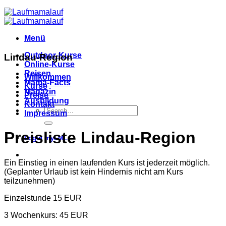
Menü
Outdoor-Kurse
Lindau-Region
Online-Kurse
Reisen
Willkommen
Mama-Facts
Kurse
Magazin
Preise
Ausbildung
Kontakt
Impressum
Preisliste Lindau-Region
Login myLML
Ein Einstieg in einen laufenden Kurs ist jederzeit möglich.
(Geplanter Urlaub ist kein Hindernis nicht am Kurs
teilzunehmen)
Einzelstunde 15 EUR
3 Wochenkurs: 45 EUR