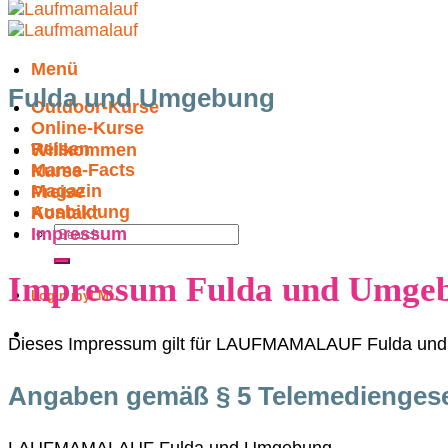
Menü
Fulda und Umgebung
Outdoor-Kurse
Online-Kurse
Reisen
Willkommen
Mama-Facts
Kurse
Magazin
Preise
Ausbildung
Kontakt
Impressum
Impressum Fulda und Umge
Login myLML
Dieses Impressum gilt für LAUFMAMALAUF Fulda und 
Angaben gemäß § 5 Telemediengese