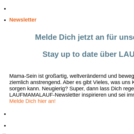
Zum
PROBESTUNDE IN FULDA UND UMGEBUNG
Inhalt
Newsletter
springen
Melde Dich jetzt an für un
Stay up to date über 
Mama-Sein ist großartig, weltverändernd und bew
ziemlich anstrengend. Aber es gibt Vieles, was uns 
sorgen kann. Neugierig? Super, dann lass Dich re
LAUFMAMALAUF-Newsletter inspirieren und sei im
Melde Dich hier an!
PROBESTUNDE IN FULDA UND UMGEBUNG