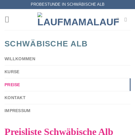
Zum
PROBESTUNDE IN SCHWÄBISCHE ALB
Inhalt
springen
SCHWÄBISCHE ALB
WILLKOMMEN
KURSE
PREISE
KONTAKT
IMPRESSUM
Preisliste Schwäbische Alb