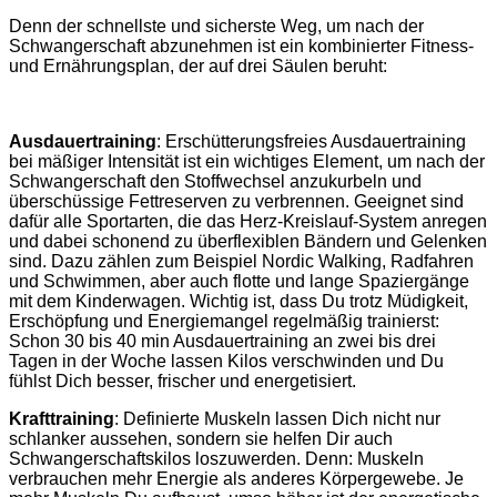
Denn der schnellste und sicherste Weg, um nach der
Schwangerschaft abzunehmen ist ein kombinierter Fitness-
und Ernährungsplan, der auf drei Säulen beruht:
Ausdauertraining
: Erschütterungsfreies Ausdauertraining
bei mäßiger Intensität ist ein wichtiges Element, um nach der
Schwangerschaft den Stoffwechsel anzukurbeln und
überschüssige Fettreserven zu verbrennen. Geeignet sind
dafür alle Sportarten, die das Herz-Kreislauf-System anregen
und dabei schonend zu überflexiblen Bändern und Gelenken
sind. Dazu zählen zum Beispiel Nordic Walking, Radfahren
und Schwimmen, aber auch flotte und lange Spaziergänge
mit dem Kinderwagen. Wichtig ist, dass Du trotz Müdigkeit,
Erschöpfung und Energiemangel regelmäßig trainierst:
Schon 30 bis 40 min Ausdauertraining an zwei bis drei
Tagen in der Woche lassen Kilos verschwinden und Du
fühlst Dich besser, frischer und energetisiert.
Krafttraining
: Definierte Muskeln lassen Dich nicht nur
schlanker aussehen, sondern sie helfen Dir auch
Schwangerschaftskilos loszuwerden. Denn: Muskeln
verbrauchen mehr Energie als anderes Körpergewebe. Je