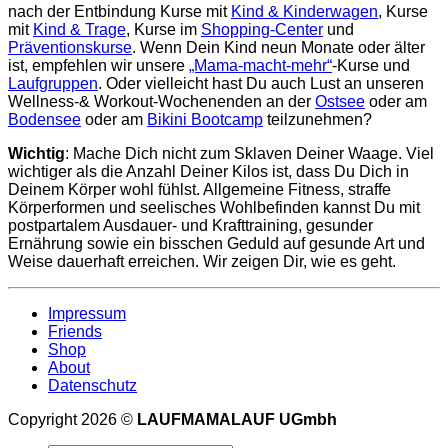
nach der Entbindung Kurse mit
Kind & Kinderwagen
, Kurse
mit
Kind & Trage
, Kurse im
Shopping-Center
und
Präventionskurse
. Wenn Dein Kind neun Monate oder älter
ist, empfehlen wir unsere
„Mama-macht-mehr“
-Kurse und
Laufgruppen
. Oder vielleicht hast Du auch Lust an unseren
Wellness-& Workout-Wochenenden an der
Ostsee
oder am
Bodensee
oder am
Bikini Bootcamp
teilzunehmen?
Wichtig
: Mache Dich nicht zum Sklaven Deiner Waage. Viel
wichtiger als die Anzahl Deiner Kilos ist, dass Du Dich in
Deinem Körper wohl fühlst. Allgemeine Fitness, straffe
Körperformen und seelisches Wohlbefinden kannst Du mit
postpartalem Ausdauer- und Krafttraining, gesunder
Ernährung sowie ein bisschen Geduld auf gesunde Art und
Weise dauerhaft erreichen. Wir zeigen Dir, wie es geht.
Impressum
Friends
Shop
About
Datenschutz
Copyright 2026 ©
LAUFMAMALAUF UGmbh