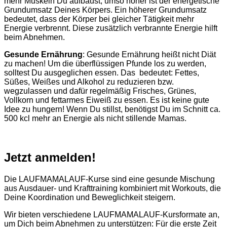
mehr Muskeln Du aufbaust, umso höher ist der energetische
Grundumsatz Deines Körpers. Ein höherer Grundumsatz
bedeutet, dass der Körper bei gleicher Tätigkeit mehr
Energie verbrennt. Diese zusätzlich verbrannte Energie hilft
beim Abnehmen.
Gesunde Ernährung
: Gesunde Ernährung heißt nicht Diät
zu machen! Um die überflüssigen Pfunde los zu werden,
solltest Du ausgeglichen essen. Das bedeutet: Fettes,
Süßes, Weißes und Alkohol zu reduzieren bzw.
wegzulassen und dafür regelmäßig Frisches, Grünes,
Vollkorn und fettarmes Eiweiß zu essen. Es ist keine gute
Idee zu hungern! Wenn Du stillst, benötigst Du im Schnitt ca.
500 kcl mehr an Energie als nicht stillende Mamas.
Jetzt anmelden!
Die LAUFMAMALAUF-Kurse sind eine gesunde Mischung
aus Ausdauer- und Krafttraining kombiniert mit Workouts, die
Deine Koordination und Beweglichkeit steigern.
Wir bieten verschiedene LAUFMAMALAUF-Kursformate an,
um Dich beim Abnehmen zu unterstützen: Für die erste Zeit