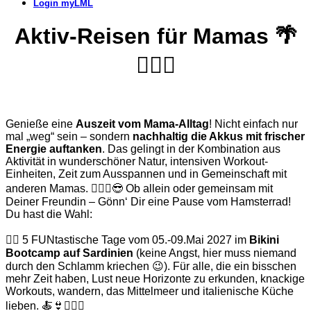
Login myLML
Aktiv-Reisen für Mamas 🌴
🏊🏽‍♀️
Genieße eine
Auszeit vom Mama-Alltag
! Nicht einfach nur
mal „weg“ sein – sondern
nachhaltig die Akkus mit frischer
Energie auftanken
. Das gelingt in der Kombination aus
Aktivität in wunderschöner Natur, intensiven Workout-
Einheiten, Zeit zum Ausspannen und in Gemeinschaft mit
anderen Mamas. 👩‍❤️‍👩😎 Ob allein oder gemeinsam mit
Deiner Freundin – Gönn‘ Dir eine Pause vom Hamsterrad!
Du hast die Wahl:
👉🏽 5 FUNtastische Tage vom 05.-09.Mai 2027 im
Bikini
Bootcamp auf Sardinien
(keine Angst, hier muss niemand
durch den Schlamm kriechen 😉). Für alle, die ein bisschen
mehr Zeit haben, Lust neue Horizonte zu erkunden, knackige
Workouts, wandern, das Mittelmeer und italienische Küche
lieben. 🍝👙🤸🏽‍♀️