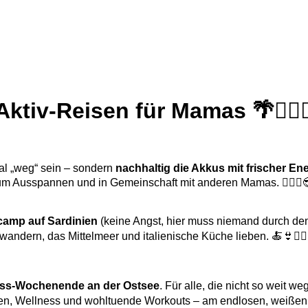
Aktiv-Reisen für Mamas 🌴🏊🏽‍♀
mal „weg“ sein – sondern
nachhaltig die Akkus mit frischer En
um Ausspannen und in Gemeinschaft mit anderen Mamas. 👩‍❤️‍👩
camp auf Sardinien
(keine Angst, hier muss niemand durch den
ndern, das Mittelmeer und italienische Küche lieben. 🍝👙🤸🏽‍
ess-Wochenende an der Ostsee
. Für alle, die nicht so weit 
en, Wellness und wohltuende Workouts – am endlosen, weißen O