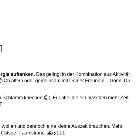
️
ergie auftanken
. Das gelingt in der Kombination aus Aktivität
😎 Ob allein oder gemeinsam mit Deiner Freundin – Gönn‘ Dir
 Schlamm kriechen 😉). Für alle, die ein bisschen mehr Zeit
♀️
weg wollen und dennoch eine kleine Auszeit brauchen. Mehr
stsee-Traumstrand. 🌊🌿💆🏽‍♀️