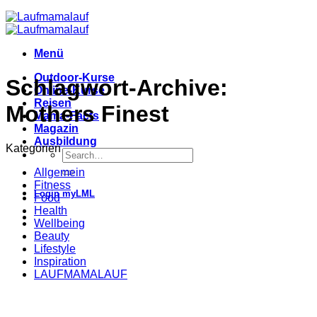
Menü
Outdoor-Kurse
Schlagwort-Archive:
Online-Kurse
Reisen
Mothers Finest
Mama-Facts
Magazin
Ausbildung
Kategorien
Allgemein
Fitness
Login myLML
Food
Health
Wellbeing
Beauty
Lifestyle
Inspiration
LAUFMAMALAUF