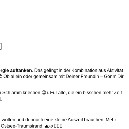
️
ergie auftanken
. Das gelingt in der Kombination aus Aktivität
😎 Ob allein oder gemeinsam mit Deiner Freundin – Gönn‘ Dir
 Schlamm kriechen 😉). Für alle, die ein bisschen mehr Zeit
♀️
weg wollen und dennoch eine kleine Auszeit brauchen. Mehr
stsee-Traumstrand. 🌊🌿💆🏽‍♀️