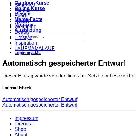
Outdoor-Kurse
Allgemein
Online-Kurse
Fitness
Reisen
Food
Mama-Facts
Health
Magazin
Wellbeing
Ausbildung
Beauty
Lifestyle
Inspiration
LAUFMAMALAUF
Login myLML
Automatisch gespeicherter Entwurf
Dieser Eintrag wurde veröffentlicht am . Setze ein Lesezeich
Larissa Usbeck
Automatisch gespeicherter Entwurf
Automatisch gespeicherter Entwurf
Impressum
Friends
Shop
About