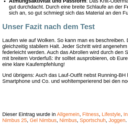
Atmungsaktivität und Passform
: Das Knit-Oberma
gut durchdacht. Durch eine breite Schlaufe an der F
sich an, so gut schmiegt sich das Material an den F
Unser Fazit nach dem Test
Laufen wie auf Wolken. So kann man es beschreiben.
gleichzeitig stabilem Halt. Jeder Schritt wird angenehm
federleicht werden. Auch das Abrollen wird durch den 
mit breitem Vorderfuß: Ihr solltet ausprobieren, ob Eu
eine klare Kaufempfehlung!
Und übrigens: Auch das Lauf-Outfit nebst Running-BH ha
Smartphone und Co. und wohltemperierend bei den noc
Dieser Eintrag wurde in
Allgemein
,
Fitness
,
Lifestyle
,
In
Nimbus 25
,
Gel Nimbus
,
Nimbus
,
Sportschuh
,
Joggen
.