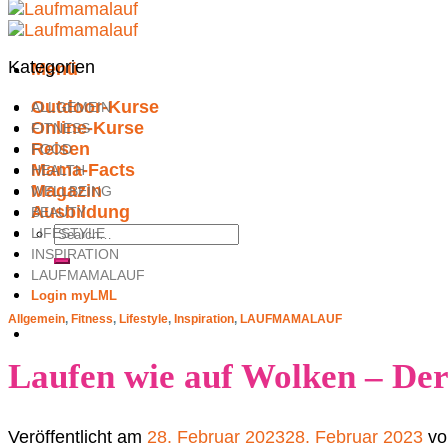
Kategorien
Menü
Outdoor-Kurse
ALLGEMEIN
Online-Kurse
FITNESS
Reisen
FOOD
Mama-Facts
HEALTH
Magazin
WELLBEING
Ausbildung
BEAUTY
LIFESTYLE
INSPIRATION
LAUFMAMALAUF
Login myLML
Allgemein
,
Fitness
,
Lifestyle
,
Inspiration
,
LAUFMAMALAUF
Laufen wie auf Wolken – D
Veröffentlicht am
28. Februar 2023
28. Februar 2023
v