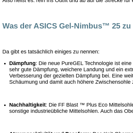
Also heißt es: rein ins Outfit und ab auf die Strecke fü
Was der ASICS Gel-Nimbus™ 25 zu 
Da gibt es tatsächlich einiges zu nennen:
Dämpfung
: Die neue PureGEL Technologie ist eine e
sehr gute Dämpfung, weichere Landung und ein extr
Verbesserung der gezielten Dämpfung bei. Eine weit
Schäumung und damit auch höhere Zwischensohle zah
Nachhaltigkeit
: Die FF Blast ™ Plus Eco Mittelsoh
sonstige industrieübliche Mittelsohlen. Auch das Ob