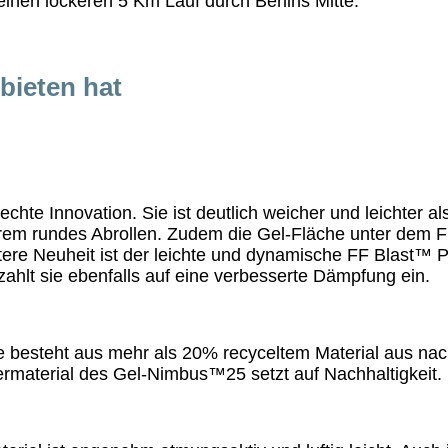
r einen lockeren 5 Km Lauf durch Berlins Mitte.
bieten hat
chte Innovation. Sie ist deutlich weicher und leichter al
em rundes Abrollen. Zudem die Gel-Fläche unter dem Fu
ere Neuheit ist der leichte und dynamische FF Blast™ 
lt sie ebenfalls auf eine verbesserte Dämpfung ein.
le besteht aus mehr als 20% recyceltem Material aus na
ermaterial des Gel-Nimbus™25 setzt auf Nachhaltigkeit.