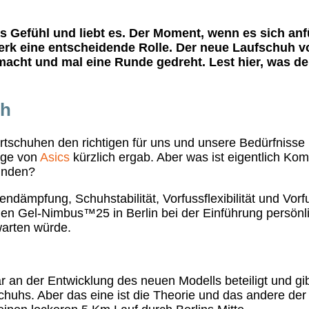
as Gefühl und liebt es. Der Moment, wenn es sich anfü
erk eine entscheidende Rolle. Der neue Laufschuh vo
emacht und mal eine Runde gedreht. Lest hier, was d
uh
Sportschuhen den richtigen für uns und unsere Bedürfniss
rage von
Asics
kürzlich ergab. Aber was ist eigentlich Kom
finden?
sendämpfung, Schuhstabilität, Vorfussflexibilität und Vo
en Gel-Nimbus™25 in Berlin bei der Einführung persönlic
warten würde.
r an der Entwicklung des neuen Modells beteiligt und g
uhs. Aber das eine ist die Theorie und das andere der P