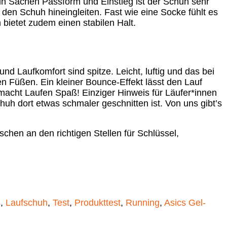
 in Sachen Passform und Einstieg ist der Schuh sehr
 den Schuh hineingleiten. Fast wie eine Socke fühlt es
 bietet zudem einen stabilen Halt.
und Laufkomfort sind spitze. Leicht, luftig und das bei
en Füßen. Ein kleiner Bounce-Effekt lässt den Lauf
 macht Laufen Spaß! Einziger Hinweis für Läufer*innen
huh dort etwas schmaler geschnitten ist. Von uns gibt’s
chen an den richtigen Stellen für Schlüssel,
s
,
Laufschuh
,
Test
,
Produkttest
,
Running
,
Asics Gel-