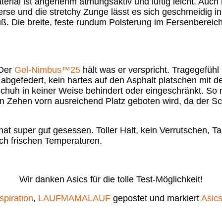
terial ist angenehm atmungsaktiv und luftig leicht. Auch
erse und die stretchy Zunge lässt es sich geschmeidig in
uß. Die breite, feste rundum Polsterung im Fersenbereich
 Der
Gel-Nimbus™25
hält was er verspricht. Tragegefühl 
 abgefedert, kein hartes auf den Asphalt platschen mit d
Schuh in keiner Weise behindert oder eingeschränkt. So
ren Zehen vorn ausreichend Platz geboten wird, da der Sc
t super gut gesessen. Toller Halt, kein Verrutschen, Tas
h frischen Temperaturen.
Wir danken Asics für die tolle Test-Möglichkeit!
spiration
,
LAUFMAMALAUF
gepostet und markiert
Asic