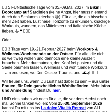
👉🏽 5 FUNtastische Tage vom 05.-09.Mai 2027 im
Bikini
Bootcamp auf Sardinien
(keine Angst, hier muss niemand
durch den Schlamm kriechen 😉). Für alle, die ein bisschen
mehr Zeit haben, Lust neue Horizonte zu erkunden, knackige
Workouts, wandern, das Mittelmeer und italienische Küche
lieben. 🍝👙🤸🏽‍♀️
Oder
👉🏽 3 Tage vom 19.-21.Februar 2027 beim
Workout- &
Wellness-Wochenende an der Ostsee
. Für alle, die nicht
so weit weg wollen und dennoch eine kleine Auszeit
brauchen. Mehr durchatmen, den Kopf frei pusten und die
Seele baumeln lassen, Wellness und wohltuende Workouts
– am endlosen, weißen Ostsee-Traumstrand. 🌊🌿💆🏽‍♀️
Wir freuen uns, wenn Du Lust hast dabei zu sein –
nur unter
Frauen, für Dein ganzheitliches Wohlbefinden
! Mehr
Infos
und Anmeldung
findest Du
hier
.
UND eins haben wir noch für alle, die vor dem Herbst noch
mal Sonne tanken wollen: Vom
25.-30.
September 2026
kannst Du mit uns ins
La dolce Vitalità Retreat
von ALL