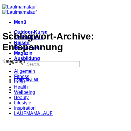
Menü
Outdoor-Kurse
Schlagwort-Archive:
Online-Kurse
Reisen
Entspannung
Mama-Facts
Magazin
Ausbildung
Kategorien
Allgemein
Fitness
Login myLML
Food
Health
Wellbeing
Beauty
Lifestyle
Inspiration
LAUFMAMALAUF