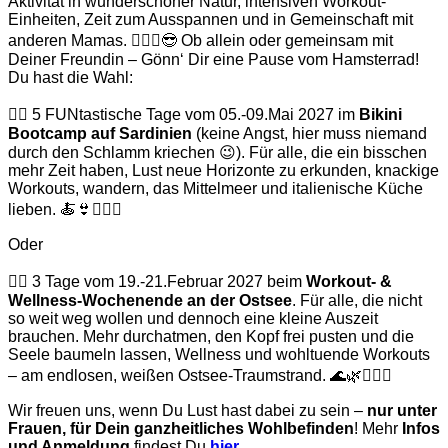
Aktivität in wunderschöner Natur, intensiven Workout-
Einheiten, Zeit zum Ausspannen und in Gemeinschaft mit
anderen Mamas. 👩‍❤️‍👩😎 Ob allein oder gemeinsam mit
Deiner Freundin – Gönn‘ Dir eine Pause vom Hamsterrad!
Du hast die Wahl:
👉🏽 5 FUNtastische Tage vom 05.-09.Mai 2027 im
Bikini
Bootcamp auf Sardinien
(keine Angst, hier muss niemand
durch den Schlamm kriechen 😉). Für alle, die ein bisschen
mehr Zeit haben, Lust neue Horizonte zu erkunden, knackige
Workouts, wandern, das Mittelmeer und italienische Küche
lieben. 🍝👙🤸🏽‍♀️
Oder
👉🏽 3 Tage vom 19.-21.Februar 2027 beim
Workout- &
Wellness-Wochenende an der Ostsee
. Für alle, die nicht
so weit weg wollen und dennoch eine kleine Auszeit
brauchen. Mehr durchatmen, den Kopf frei pusten und die
Seele baumeln lassen, Wellness und wohltuende Workouts
– am endlosen, weißen Ostsee-Traumstrand. 🌊🌿💆🏽‍♀️
Wir freuen uns, wenn Du Lust hast dabei zu sein –
nur unter
Frauen, für Dein ganzheitliches Wohlbefinden
! Mehr
Infos
und Anmeldung
findest Du
hier
.