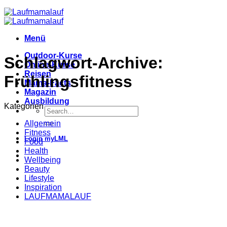
Menü
Outdoor-Kurse
Schlagwort-Archive:
Online-Kurse
Reisen
Frühlingsfitness
Mama-Facts
Magazin
Ausbildung
Kategorien
Allgemein
Fitness
Login myLML
Food
Health
Wellbeing
Beauty
Lifestyle
Inspiration
LAUFMAMALAUF