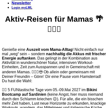
Newsletter
Login myLML
Aktiv-Reisen für Mamas 🌴
🏊🏽‍♀️
Genieße eine
Auszeit vom Mama-Alltag
! Nicht einfach nur
mal „weg“ sein – sondern
nachhaltig die Akkus mit frischer
Energie auftanken
. Das gelingt in der Kombination aus
Aktivität in wunderschöner Natur, intensiven Workout-
Einheiten, Zeit zum Ausspannen und in Gemeinschaft mit
anderen Mamas. 👩‍❤️‍👩😎 Ob allein oder gemeinsam mit
Deiner Freundin – Gönn‘ Dir eine Pause vom Hamsterrad!
Du hast die Wahl:
👉🏽 5 FUNtastische Tage vom 05.-09.Mai 2027 im
Bikini
Bootcamp auf Sardinien
(keine Angst, hier muss niemand
durch den Schlamm kriechen 😉). Für alle, die ein bisschen
mehr Zeit haben, Lust neue Horizonte zu erkunden, knackige
Workouts, wandern, das Mittelmeer und italienische Küche