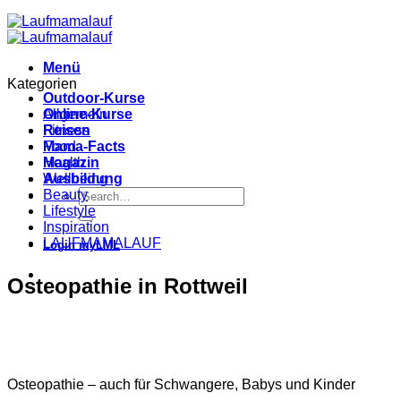
Menü
Kategorien
Outdoor-Kurse
Online-Kurse
Allgemein
Reisen
Fitness
Mama-Facts
Food
Magazin
Health
Ausbildung
Wellbeing
Beauty
Lifestyle
Inspiration
LAUFMAMALAUF
Login myLML
Osteopathie in Rottweil
Osteopathie – auch für Schwangere, Babys und Kinder