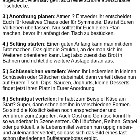
abgedeckt. Alternativ geht auch eine schöne abwischbare
Tischdecke.
3.) Anordnung planen
: Atmen ? Entweder Ihr entscheidet
Euch für kreatives Chaos oder für Symmetrie. Das ist Euren
Vorlieben überlassen. Nur solltet Ihr Euch einen Plan
machen, bevor Ihr anfangt den Tisch zu bestücken.
4.) Setting starten
: Einen guten Anfang kann man mit dem
Brot machen. Das gibt die Struktur, an der man sich im
Weiteren orientieren kann. Legt also zuerst das Brot in
Bahnen und richtet die weitere Auslage daran aus.
5.) Schüsselchen verteilen
: Wenn Ihr Leckereien in kleinen
Schüsseln oder Gläschen dabeihabt, dann verteilt diese nun
auf Eurem Tisch. Dips, Saucen, Joghurts, kleine Desserts
findet jetzt ihren Platz in Eurer Anordnung.
6.) Schnittgut verteilen
: Ihr habt zum Beispiel Käse am
Start? Super, dann schneidet ihn in verschiedene Formen.
So sind die Köstlichkeiten noch ansprechender und
verführen zum Zugreifen. Auch Obst und Gemüse könnt Ihr
so wunderbar in Szene setzen. Ob Häufchen, Reihen, Stapel
oder punktuell, alle Lebensmittel werden nun üppig neben-
und aufeinander verteilt, so dass sich das Bild eines fast
schon überladenen Buffetangebotes ergibt.