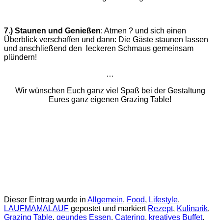
7.) Staunen und Genießen
: Atmen ? und sich einen
Überblick verschaffen und dann: Die Gäste staunen lassen
und anschließend den leckeren Schmaus gemeinsam
plündern!
…
Wir wünschen Euch ganz viel Spaß bei der Gestaltung
Eures ganz eigenen Grazing Table!
Dieser Eintrag wurde in
Allgemein
,
Food
,
Lifestyle
,
LAUFMAMALAUF
gepostet und markiert
Rezept
,
Kulinarik
,
Grazing Table
,
geundes Essen
,
Catering
,
kreatives Buffet
,