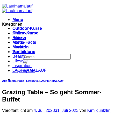
Menü
Kategorien
Outdoor-Kurse
Online-Kurse
Allgemein
Reisen
Fitness
Mama-Facts
Food
Magazin
Health
Ausbildung
Wellbeing
Beauty
Lifestyle
Inspiration
LAUFMAMALAUF
Login myLML
Allgemein
,
Food
,
Lifestyle
,
LAUFMAMALAUF
Grazing Table – So geht Sommer-
Buffet
Veröffentlicht am
4. Juli 2023
31. Juli 2023
von
Kim Küntzlin