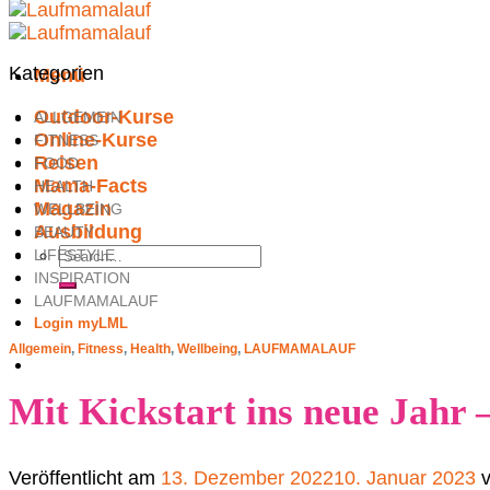
Kategorien
Menü
Outdoor-Kurse
ALLGEMEIN
Online-Kurse
FITNESS
Reisen
FOOD
Mama-Facts
HEALTH
Magazin
WELLBEING
Ausbildung
BEAUTY
LIFESTYLE
INSPIRATION
LAUFMAMALAUF
Login myLML
Allgemein
,
Fitness
,
Health
,
Wellbeing
,
LAUFMAMALAUF
Mit Kickstart ins neue Jahr 
Veröffentlicht am
13. Dezember 2022
10. Januar 2023